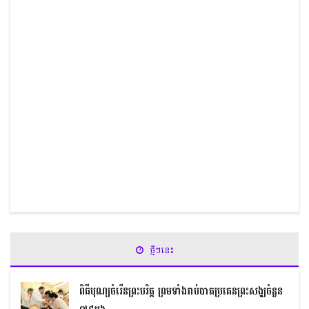
ថ្មីៗនេះ
ពិធីបុណ្យចំរើនព្រះបរិត្ត ព្រមទាំងរាប់បាតប្រគេនព្រះសង្ឃចំនួន