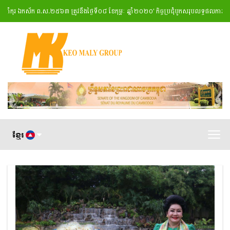
ុរ ឯកស័ក ព.ស.២៥៦៣ ត្រូវនឹងថ្ងៃទី០៨ ខែកុម្ភៈ ឆ្នាំ២០២០
' កិច្ចប្រជុំបូកសរុបលទ្ធផលការងាររ
ខ្មែរ