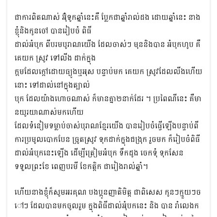
ជាការពិតណាស់ អ៊ុំទូកឆ្នាំនេះគឺ​ ប្លែកជាឆ្នាំរាល់ដង ដោយឆ្នាំនេះ នាង
ខ្ញុំនិង​កូនចៅ បានរៀបចំ ពិធី
ដាល់អំបុក ពីបរមបូរាណយើង ដែលចាស់ៗ មុននិងបាន អំបុកហូប គឺ
គេយក ស្រូវ ទៅលីង ដាក់ក្នុង
ក្អមដែលក្តៅដោយធ្យូងឬអុស បន្ទាប់មក គេយក ស្រូវដែលលីងហើយ
នោះ ទៅដាល់នៅក្នុងត្បាល់
បុក ដែលយ៉ាងហោចណាស់ ក៏មានគ្នា២នាក់ដែរ ។ ប្រពៃណីនេះ គឺមា
នយូរយាណាស់មកហើយ
ដែលទំនៀមទម្លាប់ចាស់បុរាណខ្មែរយើង បានរៀបចំធ្វើឡើងបន្ទាប់ពី
ការប្រមូលបោកបែន ច្រូតស្រូវ ទុកដាក់ក្នុងជង្រុក រួចមក ក៏រៀបចំពិធី
ដាល់អំបុកនេះឡើង ដើម្បីត្រៀមអំបុក ទឹកដូង ចេកទុំ ទុកសែន
ទទួលព្រះខែ ពេញបរមី ខែកត្តិក ជារៀងរាល់ឆ្នាំ។
ហើយនាងខ្ញុំក៏សូមអរគុណ បងប្អូនញាតិមិត្ត ជាពិសេស កូនៗក្មួយៗច
ៅៗ ដែលបានមកចូលរួម ក្នុងពិធីដាល់អំុបកនេះ និង បាន រាំលេងក