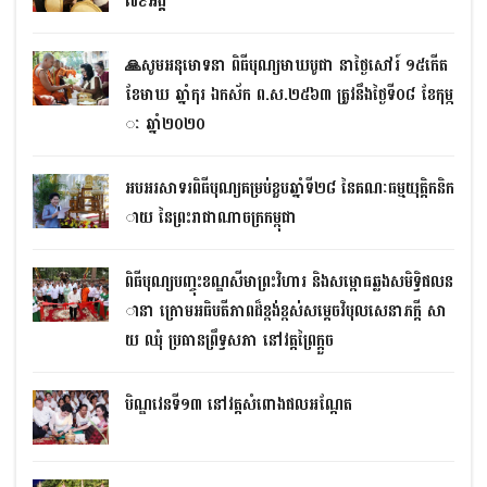
៧៩អង្គ
🙏សូមអនុមោទនា ពិធីបុណ្យមាឃបូជា នាថ្ងៃសៅរ៍ ១៥កើត
ខែមាឃ ឆ្នាំកុរ ឯកស័ក ព.ស.២៥៦៣ ត្រូវនឹងថ្ងៃទី០៨ ខែកុម្ភ
ៈ ឆ្នាំ២០២០
អបអរសាទរពិធីបុណ្យគម្រប់ខួបឆ្នាំទី២៨ នៃគណៈធម្មយុត្តិកនិក
ាយ នៃព្រះរាជាណាចក្រកម្ពុជា
ពិធីបុណ្យបញ្ចុះខណ្ឌសីមាព្រះវិហារ និងសម្ពោធឆ្លងសមិទ្ធិ​ផលន
ានា ក្រោមអធិបតីភាពដ៏ខ្ពង់ខ្ពស់សម្តេចវិបុលសេនាភក្តី សា
យ ឈុំ ប្រធានព្រឹទ្ធសភា នៅវត្តព្រៃក្តួច
បិណ្ឌវេនទី១៣ នៅវត្តសំពោងផលអណ្តែត