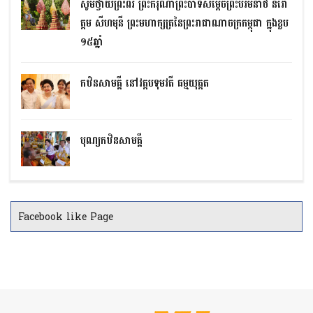
សូមថ្វាយព្រះពរ ព្រះករុណាព្រះបាទសម្តេចព្រះបរមនាថ នរោ
ត្តម សីហមុនី ព្រះមហាក្សត្រនៃព្រះរាជាណាចក្រកម្ពុជា ក្នុងខួប
១៥ឆ្នាំ
កឋិនសាមគ្គី នៅវត្តបទុមវតី ធម្មយុត្តត
បុណ្យកឋិនសាមគ្គី
Facebook like Page