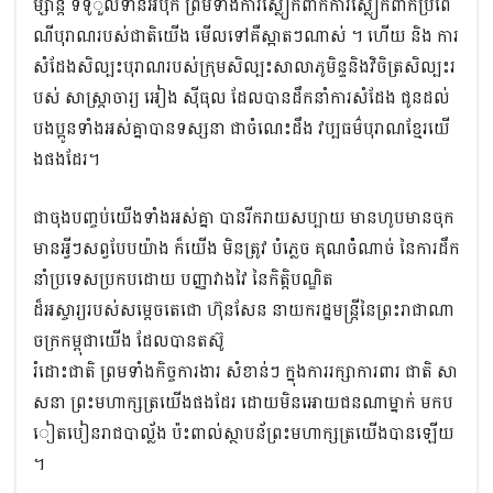
ម្សាន្ត ទទូួលទានអំបុក ព្រមទាំងការស្លៀកពាក់ការស្លៀកពាក់ប្រពៃ
ណីបុរាណរបស់ជាតិយើង មើលទៅគឺស្អាតៗណាស់ ។ ហើយ និង ការ
សំដែងសិល្បះបុរាណរបស់ក្រុមសិល្បះសាលាភូមិន្ទនិងវិចិត្រសិល្បះរ
បស់ សាស្ត្រាចារ្យ អៀង សុីធុល ដែលបានដឹកនាំការសំដែង ជូនដល់
បងប្អូនទាំងអស់គ្នាបានទស្សនា ជាចំណេះដឹង វប្បធម៌បុរាណខ្មែរយើ
ងផងដែរ។
ជាចុងបញ្ចប់យើងទាំងអស់គ្នា បានរីករាយសប្បាយ មានហូបមានចុក
មានអ្វីៗសព្វបែបយ៉ាង ក៏យើង មិនត្រូវ បំភ្លេច គុណចំំណាច់ នៃការដឹក
នាំប្រទេសប្រកបដោយ បញ្ញាវាងវៃ នៃកិត្តិបណ្ឌិត
ដ៏អស្ចារ្យរបស់សម្តេចតេជោ ហ៊ុនសែន នាយករដ្ឋមន្ត្រីនៃព្រះរាជាណា
ចក្រកម្ពុជាយើង ដែលបានតស៊ូ
រំដោះជាតិ ព្រមទាំងកិច្ចការងារ សំខាន់ៗ ក្នុងការរក្សាការពារ ជាតិ សា
សនា ព្រះមហាក្សត្រយើងផងដែរ ដោយមិនអោយជនណាម្នាក់ មកប
ៀតបៀនរាជបាល្ល័ង ប៉ះពាល់ស្ថាបន័ព្រះមហាក្សត្រយើងបានឡើយ
។