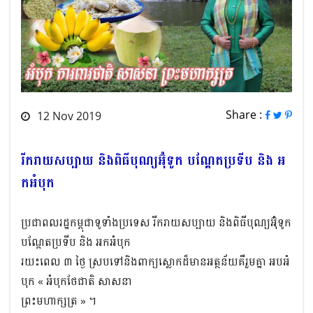
Share :
12 Nov 2019
រីករាយសប្បាយ និង​ពិធីបុណ្យអ៊ុំទូក បណ្តែតប្រទីប និង​ អ
កអំបុក
ប្រជាពលរដ្ឋកម្ពុជាទូទាំងប្រទេស រីករាយសប្បាយ និង​ពិធីបុណ្យអ៊ុំទូក
បណ្តែតប្រទីប និង​ អកអំបុក
រយះពេល​ ៣ ថ្ងៃ ស្របទៅនិងពាក្យស្លោកដ៏មានអត្ថន័យគឺរួមគ្នា អបអំ
បុក « អំបុកថែជាតិ សាសនា
ព្រះមហាក្សត្រ » ។