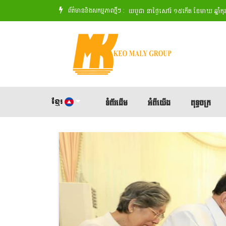
ព័ត៌មាននិងសកម្មភាពថ្មីៗ :
សង្ឃចំនួន៧៩អង្គ
' 🙏សូមអនុមោទនា ពិធីបុណ្យមាឃបូជា នាថ្ងៃសៅរ៍ ១៥កើត ខែមាឃ ឆ្នាំកុរ ឯកស័ក
ខ្មែរ
ទំព័រដើម
អំពីយើង
ពុទ្ធចក្រ