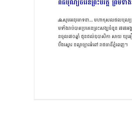
ពិធីបុណ្យចំរើនព្រះបរិត្ត ព្រមទ
🙏សូមអនុមោទនា... មហាកុសលផលបុណ្យ សូមឲ្យបា
មទាំងរាប់បាតប្រគេនព្រះសង្ឃចំនួន ៧៧អង្គ
នចូល៧០ឆ្នាំ ជូនដល់ឧបាសិកា សាយ យូអឿន និ
បឹងស្នោរ ខណ្ឌច្បារអំពៅ រាជធានីភ្នំពេញ។