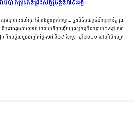
ាំងរាប់បាតប្រគេនព្រះសង្ឃចំនួន៧៩អង្គ
នដល់ពុក ម៉ែ បងប្អូនគ្រប់ៗគ្នា... ក្នុងពិធីបុណ្យចំរើនព្រះបរិត្ត ព្រ
 និងវេដាឆ្លងចាហូទេវា ដែលជាកិច្ចបង្ហើយបុណ្យចម្រើនជន្មាយុ៦៩ឆ្នាំ ឈា
ងបច្ច័យបួននាព្រឹកថ្ងៃសៅរ៍ ទី២៩ ខែកុម្ភៈ ឆ្នាំ២០២០ នៅបុរីប៉េងហួត