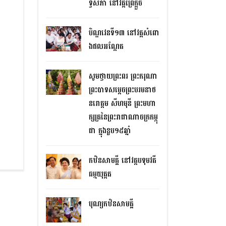
ទ្ធសភា នៅវត្តព្រៃក្តួច
បិណ្ឌវេនទី១៣ នៅវត្តសំពោ
ងផលអណ្តែត
សូមថ្វាយព្រះពរ ព្រះករុណា
ព្រះបាទសម្តេចព្រះបរមនាថ
នរោត្តម សីហមុនី ព្រះមហា
ក្សត្រនៃព្រះរាជាណាចក្រកម្ពុ
ជា ក្នុងខួប១៥ឆ្នាំ
កឋិនសាមគ្គី នៅវត្តបទុមវតី
ធម្មយុត្តត
បុណ្យកឋិនសាមគ្គី