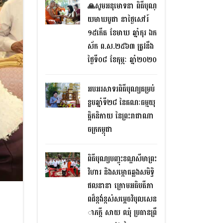
🙏សូមអនុមោទនា ពិធីបុណ្
យមាឃបូជា នាថ្ងៃសៅរ៍
១៥កើត ខែមាឃ ឆ្នាំកុរ ឯក
ស័ក ព.ស.២៥៦៣ ត្រូវនឹង
ថ្ងៃទី០៨ ខែកុម្ភៈ ឆ្នាំ២០២០
អបអរសាទរពិធីបុណ្យគម្រប់
ខួបឆ្នាំទី២៨ នៃគណៈធម្មយុ
ត្តិកនិកាយ នៃព្រះរាជាណា
ចក្រកម្ពុជា
ពិធីបុណ្យបញ្ចុះខណ្ឌសីមាព្រះ
វិហារ និងសម្ពោធឆ្លងសមិទ្ធិ​
ផលនានា ក្រោមអធិបតីភា
ពដ៏ខ្ពង់ខ្ពស់សម្តេចវិបុលសេន
ាភក្តី សាយ ឈុំ ប្រធានព្រឹ