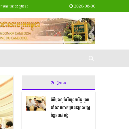
2026-08-06
ារងារចុះជួយខណ្ឌជ្រោយចង្វារ ប្រចាំខែធ្នូ ឆ្នាំ២០១៩
' អបអរសាទរពិធីបុណ្យគម្រប់ខួបឆ្នាំទី២៨ ន
ថ្មីៗនេះ
ពិធីបុណ្យចំរើនព្រះបរិត្ត ព្រម
ទាំងរាប់បាតប្រគេនព្រះសង្ឃ
ចំនួន៧៩អង្គ