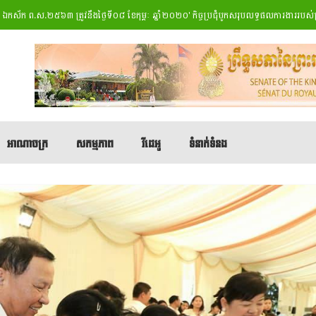
 ព.ស.២៥៦៣ ត្រូវនឹងថ្ងៃទី០៨ ខែកុម្ភៈ ឆ្នាំ២០២០
' កិច្ចប្រជុំបូកសរុបលទ្ធផលការងាររបស់ក្រុមក
អាណាចក្រ
សកម្មភាព
វីដេអូ
ទំនាក់ទំនង