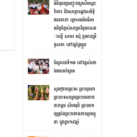
ពិធីបុណ្យបញ្ចុះខណ្ឌសីមាព្រះ
វិហារ និងសម្ពោធឆ្លងសមិទ្ធិ​
ផលនានា ក្រោមអធិបតីភា
ពដ៏ខ្ពង់ខ្ពស់សម្តេចវិបុលសេន
ាភក្តី សាយ ឈុំ ប្រធានព្រឹ
ទ្ធសភា នៅវត្តព្រៃក្តួច
បិណ្ឌវេនទី១៣ នៅវត្តសំពោ
ងផលអណ្តែត
សូមថ្វាយព្រះពរ ព្រះករុណា
ព្រះបាទសម្តេចព្រះបរមនាថ
នរោត្តម សីហមុនី ព្រះមហា
ក្សត្រនៃព្រះរាជាណាចក្រកម្ពុ
ជា ក្នុងខួប១៥ឆ្នាំ