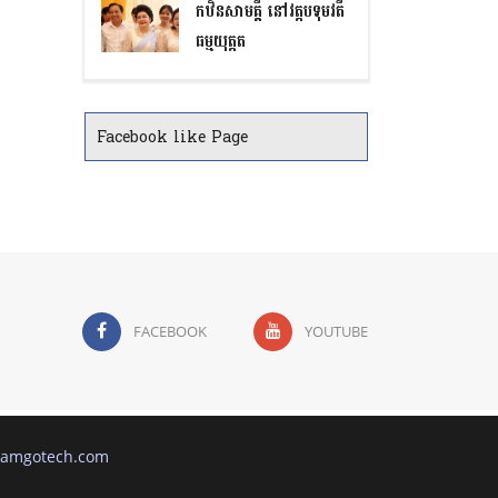
កឋិនសាមគ្គី នៅវត្តបទុមវតី
ធម្មយុត្តត
Facebook like Page
FACEBOOK
YOUTUBE
amgotech.com