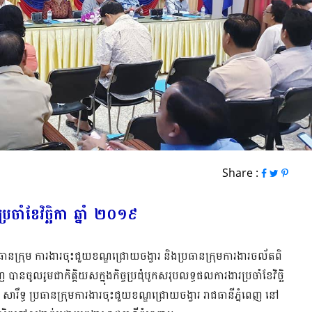
Share :
្រចាំខែវិច្ឆិកា ឆ្នាំ ២០១៩
នុប្រធានក្រុម ការងារចុះជួយខណ្ឌជ្រោយចង្វារ និងប្រធានក្រុមការងារចល័តពិ
ានចូលរូមជាកិត្តិយសក្នុងកិច្ចប្រជុំបូកសរុបលទ្ធផលការងារប្រចាំខែវិច្ឆិ
 សារឹទ្ធ ប្រធានក្រុមការងារចុះជួយខណ្ឌជ្រោយចង្វារ រាជធានីភ្នំពេញ​ នៅ