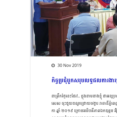
30 Nov 2019
កិច្ចប្រជុំបូកសរុបលទ្ធផលការងារប
នាព្រឹកថ្ងៃនេះដែរ!.. ក្នុងនាមនាងខ្ញុំ ជាអ
សេស ចុះជួយខណ្ឌជ្រោយចង្វារ រាធានីភ្នំពេញ ប
កា ឆ្នាំ ២០១៩ ក្រោមអធិបតីភាពឯកឧត្តម អ៊ុំ