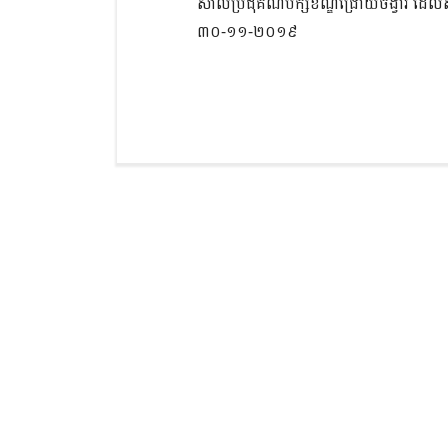
សាលប្រជុំគណបក្សខណ្ឌជ្រោយចង្វារ ដែលស្ថិ
៣០-១១-២០១៩