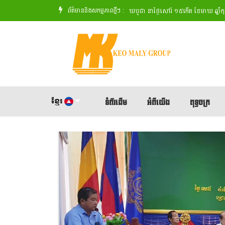
ព័ត៌មាននិងសកម្មភាពថ្មីៗ :
ះសង្ឃចំនួន៧៩អង្គ
' 🙏សូមអនុមោទនា ពិធីបុណ្យមាឃបូជា នាថ្ងៃសៅរ៍ ១៥កើត ខែមាឃ ឆ្នាំកុរ ឯកស័
ខ្មែរ
ទំព័រដើម
អំពីយើង
ពុទ្ធចក្រ