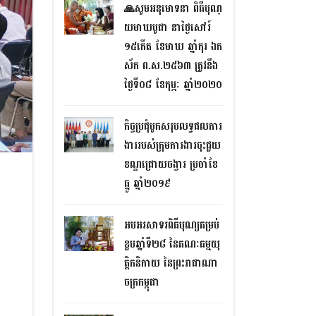
🙏សូមអនុមោទនា ពិធីបុណ្
យមាឃបូជា នាថ្ងៃសៅរ៍
១៥កើត ខែមាឃ ឆ្នាំកុរ ឯក
ស័ក ព.ស.២៥៦៣ ត្រូវនឹង
ថ្ងៃទី០៨ ខែកុម្ភៈ ឆ្នាំ២០២០
កិច្ចប្រជុំបូកសរុបលទ្ធផលការ
ងាររបស់ក្រុមការងារចុះជួយ
ខណ្ឌជ្រោយចង្វារ ប្រចាំខែ
ធ្នូ ឆ្នាំ២០១៩
អបអរសាទរពិធីបុណ្យគម្រប់
ខួបឆ្នាំទី២៨ នៃគណៈធម្មយុ
ត្តិកនិកាយ នៃព្រះរាជាណា
ចក្រកម្ពុជា