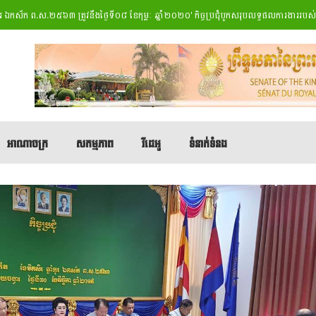
ក ព.ស.២៥៦៣ ត្រូវនឹងថ្ងៃទី០៨ ខែកុម្ភៈ ឆ្នាំ២០២០
' កិច្ចប្រជុំបូកសរុបលទ្ធផលការងាររបស់ក្រុម
អាណាចក្រ
សកម្មភាព
វីដេអូ
ទំនាក់ទំនង