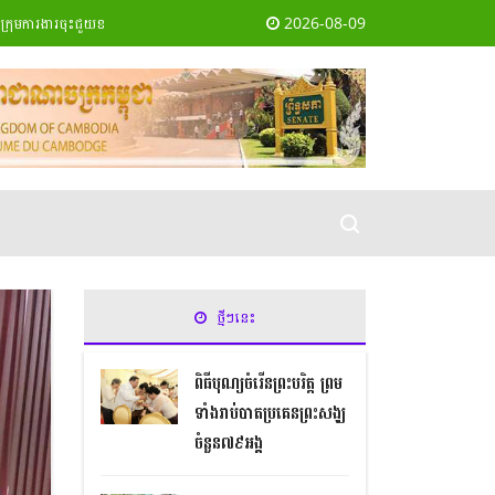
2026-08-09
ការងារចុះជួយខណ្ឌជ្រោយចង្វារ ប្រចាំខែធ្នូ ឆ្នាំ២០១៩
' អបអរសាទរពិធីបុណ្យគម្រប់ខួបឆ្នាំទី២៨ 
ថ្មីៗនេះ
ពិធីបុណ្យចំរើនព្រះបរិត្ត ព្រម
ទាំងរាប់បាតប្រគេនព្រះសង្ឃ
ចំនួន៧៩អង្គ