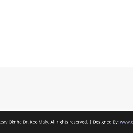
av Oknha Dr. Keo Maly. All rights reserved. | Designed By:
www.c