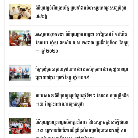
ពិធីបុណ្យចំរើនព្រះបរិត្ត ព្រមទាំងរាប់បាតប្រគេនព្រះសង្ឃចំនួន
៧៩អង្គ
🙏សូមអនុមោទនា ពិធីបុណ្យមាឃបូជា នាថ្ងៃសៅរ៍ ១៥កើត
ខែមាឃ ឆ្នាំកុរ ឯកស័ក ព.ស.២៥៦៣ ត្រូវនឹងថ្ងៃទី០៨ ខែកុម្ភ
ៈ ឆ្នាំ២០២០
កិច្ចប្រជុំបូកសរុបលទ្ធផលការងាររបស់ក្រុមការងារចុះជួយខណ្ឌ
ជ្រោយចង្វារ ប្រចាំខែធ្នូ ឆ្នាំ២០១៩
អបអរសាទរពិធីបុណ្យគម្រប់ខួបឆ្នាំទី២៨ នៃគណៈធម្មយុត្តិកនិក
ាយ នៃព្រះរាជាណាចក្រកម្ពុជា
ពិធីបុណ្យបញ្ចុះខណ្ឌសីមាព្រះវិហារ និងសម្ពោធឆ្លងសមិទ្ធិ​ផលន
ានា ក្រោមអធិបតីភាពដ៏ខ្ពង់ខ្ពស់សម្តេចវិបុលសេនាភក្តី សា