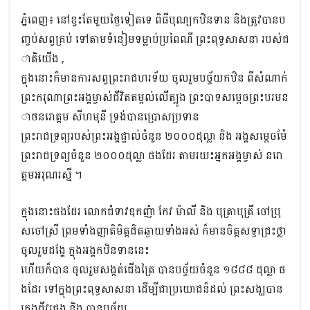
ភ្នំពេញ៖ នៅខ្វះតែមួយថ្ងៃទៀតទេ ពិធីបុណ្យកឋិនទាន និង​ត្រូវបានប
ញ្ចប់សព្វគ្រប់ ទៅតាមទំនៀមទម្លាប់ប្រពៃណី ព្រះពុទ្ធសាសនា របស់ជ
ាតិយើង ,
ក្នុងនោះក៏មានការសព្វព្រះរាជហរទ័យ ចូលរួមបច្ច័យកឋិន ពីសំណាក់
ព្រះករុណាព្រះអង្គម្ចាស់ជីវិតតម្កល់លើត្បូង ព្រះបាទសម្តេចព្រះបរមន
ាថនរោត្តម សីហមុនី ទ្រង់បានប្រោសប្រទាន
ព្រះរាជទ្រព្យរបស់ព្រះអង្គផ្ទាល់ចំនួន ២០០០ដុល្លា និង​ អង្គសម្តេចម៉ែ
ព្រះរាជទ្រព្យចំនួន ២០០០ដុល្លា ផងដែរ​ តាមរយះអ្នកអង្គម្ចាស់ នរោ
ត្តមអរុណរស្មី ។​
ក្នុងនោះផងដែរ លោកជំទាវឧកញ៉ា​ កែវ​ ម៉ាលី និង​ បុត្រាបុត្រី ចៅប្រុ
សចៅស្រី ព្រមទាំងញាតិមិត្តជិតឆ្ងាយទាំងអស់ ក៏មានចិត្តសទ្ធាជ្រះថ្លា
ចូល
រួមដង្ហែ ក្នុងអង្គកឋិនទាននេះ
ហើយក៏បាន ចូលរួមសង្កត់ជើងត្រៃ បានបច្ច័យចំនួន ១៨៨៨ ដុល្លា ផ
ងដែរ​ ទៅក្នុងព្រះពុទ្ធសាសនា ដើម្បីជាប្រយោជន៏ដល់ ព្រះសង្ឃបាន
គ្រងជីវរផង និង​ បានបច្ច័យ