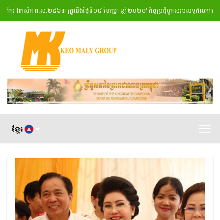
ុរ ឯកស័ក ព.ស.២៥៦៣ ត្រូវនឹងថ្ងៃទី០៨ ខែកុម្ភៈ ឆ្នាំ២០២០
' កិច្ចប្រជុំបូកសរុបលទ្ធផលការងាររ
ខ្មែរ