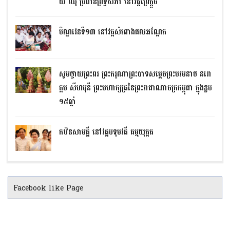
យ ឈុំ ប្រធានព្រឹទ្ធសភា នៅវត្តព្រៃក្តួច
បិណ្ឌវេនទី១៣ នៅវត្តសំពោងផលអណ្តែត
សូមថ្វាយព្រះពរ ព្រះករុណាព្រះបាទសម្តេចព្រះបរមនាថ នរោ
ត្តម សីហមុនី ព្រះមហាក្សត្រនៃព្រះរាជាណាចក្រកម្ពុជា ក្នុងខួប
១៥ឆ្នាំ
កឋិនសាមគ្គី នៅវត្តបទុមវតី ធម្មយុត្តត
Facebook like Page