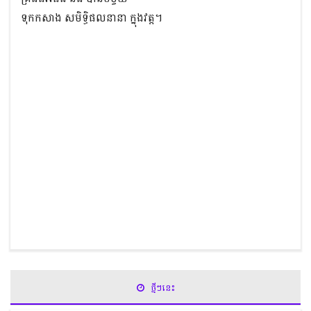
ទុកកសាង សមិទ្ធិផលនានា ក្នុងវត្ត។
ថ្មីៗនេះ