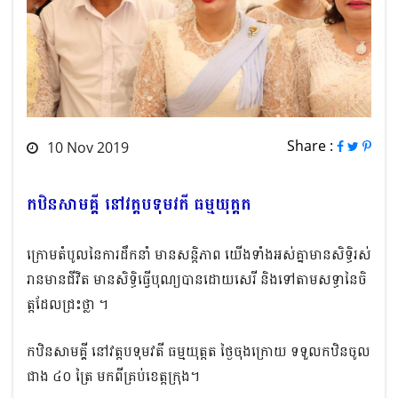
Share :
10 Nov 2019
កឋិនសាមគ្គី នៅវត្តបទុមវតី ធម្មយុត្តត
ក្រោមតំបូលនៃការដឹកនាំ មានសន្តិភាព យើងទាំងអស់គ្នាមានសិទ្ធិរស់
រានមានជីវិត មានសិទ្ធិធ្វើបុណ្យបានដោយសេរី និង​ទៅតាមសទ្ធានៃចិ
ត្តដែលជ្រះថ្លា ។
កឋិនសាមគ្គី នៅវត្តបទុមវតី ធម្មយុត្តត ថ្ងៃចុងក្រោយ ទទួលកឋិនចូល
ជាង ៤០ ត្រៃ មកពីគ្រប់ខេត្តក្រុង។